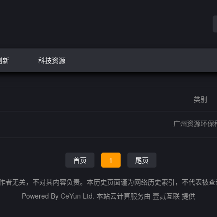
创新
科技资源
类别
广州资源环保
首页
1
尾页
的作者无关，不对其内容负责。本历史页面谨为网络历史索引，不代表被
Powered By
CeYun Ltd.
本站云计算服务由
壹贰互联
提供