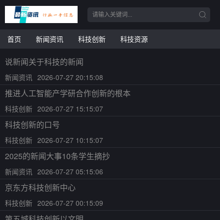
首页
新闻资讯
科技创新
科技资源
说新闻关于科技的新闻
新闻资讯
2026-07-27 20:15:08
推进人工智能产学研合作创新的根本
科技创新
2026-07-27 15:15:07
科技创新的口号
科技创新
2026-07-27 10:15:07
2025的新闻大事10条学生摘抄
新闻资讯
2026-07-27 05:15:06
京东方科技创新中心
科技创新
2026-07-27 00:15:09
第五城科技创新以文明