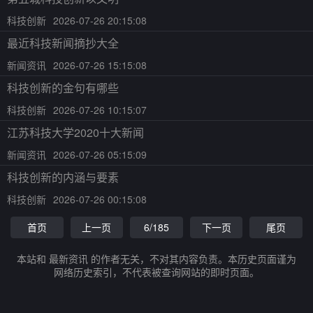
科技创新
2026-07-26 20:15:08
最近科技新闻摘抄大全
新闻资讯
2026-07-26 15:15:08
科技创新的金句有哪些
科技创新
2026-07-26 10:15:07
江苏科技大学2020十大新闻
新闻资讯
2026-07-26 05:15:09
科技创新的内涵与要素
科技创新
2026-07-26 00:15:08
首页
上一页
6/185
下一页
尾页
本站和 最新资讯 的作者无关，不对其内容负责。本历史页面谨为
网络历史索引，不代表被查询网站的即时页面。