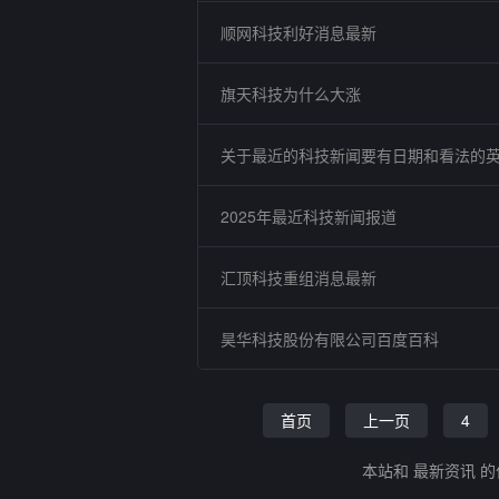
顺网科技利好消息最新
旗天科技为什么大涨
关于最近的科技新闻要有日期和看法的
2025年最近科技新闻报道
汇顶科技重组消息最新
昊华科技股份有限公司百度百科
首页
上一页
4
本站和 最新资讯 