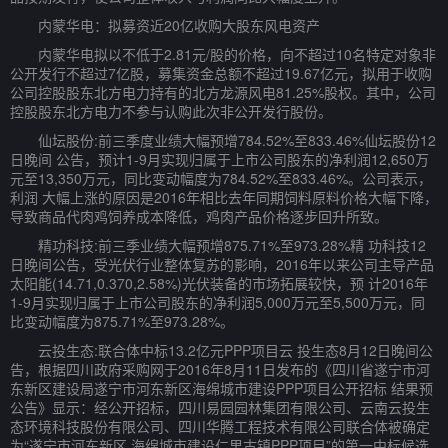
内蒙华电：拟募资近20亿收购大股东风电资产
内蒙华电拟以不低于2.81元/股的价格，向不超过10名特定对象非
公开发行不超过7亿股，募集资金总额不超过19.67亿元，拟用于收购
公司控股股东北方电力持有的北方龙源风电81.25%股权。其中，公司
控股股东北方电力不参与认购此次非公开发行股份。
仙坛股份:前三季度业绩大幅预增784.52%至833.46%仙坛股份12
日晚间 公告，预计1-9月实现归属于上市公司股东的净利润12,650万
元至13,350万元，同比变动幅度为784.52%至833.46%。公司表示，
利润 大幅上涨的原因是2016年相比去年同期饲料原料价格大幅下降，
导致商品代肉鸡饲养成本降低，鸡肉产品价格逐步回升所致。
精功科技:前三季业绩大幅预增875.71%至973.28%精 功科技12
日晚间公告，受光伏行业整体复苏的影响，2016年以来公司主导产品
太阳能(14.71,0.370,2.58%)光伏装备的市场拓展较快，预 计2016年
1-9月实现归属于上市公司股东的净利润5,000万元至5,500万元，同
比变动幅度为875.71%至973.28%。
云投生态:联合体中标13.2亿元PPP项目云 投生态8月12日晚间公
告，根据四川政府采购网于2016年8月11日发布的《四川省遂宁市河
东新区建设局遂宁市河东新区海绵城市建设PPP项目公开招标 结果预
公告》显示：经公开招标，四川易园园林集团有限公司、云南云投生
态环境科技股份有限公司、四川华腾工程技术有限公司联合体被确定
为“遂宁市河东新区 海绵城市建设仁里古镇PPP项目”的第一中标候选