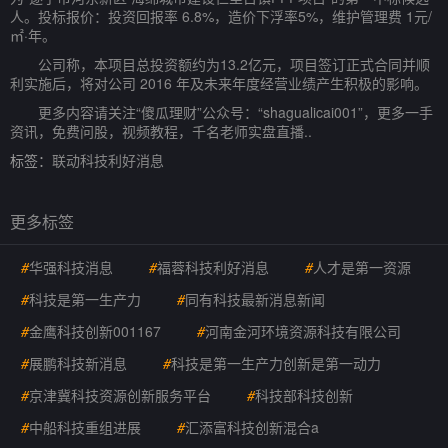
人。投标报价：投资回报率 6.8%，造价下浮率5%，维护管理费 1元/
㎡·年。
公司称，本项目总投资额约为13.2亿元，项目签订正式合同并顺
利实施后，将对公司 2016 年及未来年度经营业绩产生积极的影响。
更多内容请关注“傻瓜理财”公众号：“shagualicai001”，更多一手
资讯，免费问股，视频教程，千名老师实盘直播..
标签：
联动科技利好消息
更多标签
#
华强科技消息
#
福蓉科技利好消息
#
人才是第一资源
#
科技是第一生产力
#
同有科技最新消息新闻
#
金鹰科技创新001167
#
河南金河环境资源科技有限公司
#
展鹏科技新消息
#
科技是第一生产力创新是第一动力
#
京津冀科技资源创新服务平台
#
科技部科技创新
#
中船科技重组进展
#
汇添富科技创新混合a