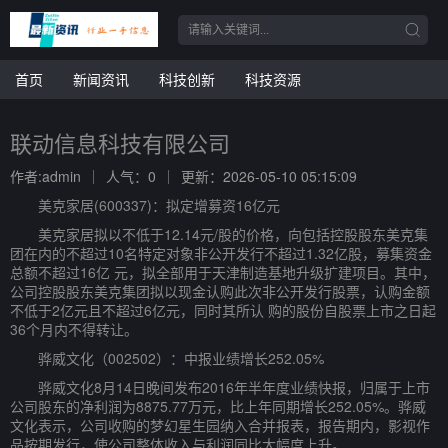
首页
新闻资讯
科技创新
科技资源
联动信息科技有限公司
作者:admin
人气：0
更新：2026-05-10 05:15:09
美克家居(600337)：拟定增募资16亿元
美克家居拟以不低于12.14元/股的价格，向包括控股股东美克集
团在内的不超过10名特定对象非公开发行不超过1.32亿股，募集资金
总额不超过16亿 元，拟全部用于天津制造基地升级扩建项目。其中，
公司控股股东美克集团拟以现金认购此次非公开发行股票，认购金额
不低于2亿元且不超过6亿元，同时其所认 购的股份自股票上市之日起
36个月内不得转让。
骅威文化（002502）：中报业绩增长252.05%
骅威文化8月14日晚间发布2016年半年度业绩快报，归属于上市
公司股东的净利润为8875.77万元，比上年同期增长252.05%。骅威
文化表示，公司收购的梦幻星生园纳入合并报表，报告期内，影视作
品按期发行，使公司整体收入与利润同比大幅度上升。