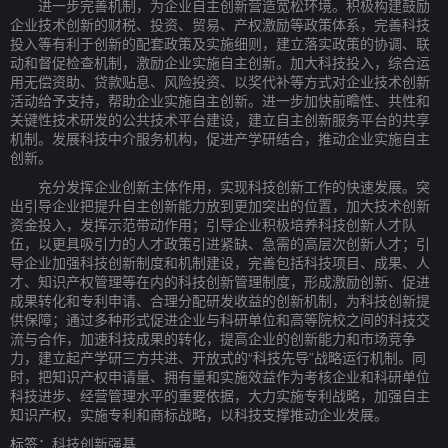
进一步完善机制，为企业自主创新营造宽松环境。积极构建鼓励
企业技术创新的财税、投资、贸易、产权激励等政策体系，完善科技
投入等有利于创新的配套政策及实施细则，建立落实政策的协调、联
动和督促检查机制，激励企业实施自主创新。加大科技投入，综合运
用无偿资助、贷款贴息、风险投资、以奖代补等方式对企业技术创新
活动给予支持，帮助企业实施自主创新。进一步加快前瞻性、共性和
关键性技术研发的公共技术平台建设，建立自主创新服务平台的共享
机制。发展科技中介服务机构，促进产学研结合，推动企业实施自主
创新。
充分发挥企业创新主体作用，实现科技创新工作的快速发展。突
出引导企业把提升自主创新能力放到更加突出的位置，加大技术创新
资金投入，发挥示范带动作用；引导企业积极培养科技创新人才队
伍，以更具吸引力的人才政策引进紧缺、急需的高层次创新人才；引
导企业加强科技创新制度和机制建设，完善包括科技项目、成果、人
才、知识产权管理等在内的科技创新管理制度，形成激励创新、促进
成果转化和专利申请、合理分配研发收益的创新机制，为科技创新提
供保障；通过多种形式促进企业与科研单位和高等院校之间的科技交
流与合作，加速科技成果的转化，提高企业的创新能力和市场竞争
力，建立起产学研三方共进、开放式的“科技先导”战略运行机制。同
时，把知识产权申请量、拥有量和实施效益作为考核企业和科研单位
科技进步、经营管理水平的重要依据，大力实施专利战略，加强自主
知识产权，实施专利和商标战略，以科技支撑推动企业发展。
标签：
科技创新强基