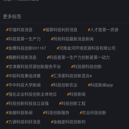
更多标签
#
华强科技消息
#
福蓉科技利好消息
#
人才是第一资源
#
科技是第一生产力
#
同有科技最新消息新闻
#
金鹰科技创新001167
#
河南金河环境资源科技有限公司
#
展鹏科技新消息
#
科技是第一生产力创新是第一动力
#
京津冀科技资源创新服务平台
#
科技部科技创新
#
中船科技重组进展
#
汇添富科技创新混合a
#
华中科技大学新闻
#
科技创新农业
#
科技新闻app
#
强化企业科技创新主体地位
#
科技新闻
#
科技创新科技自立自强
#
科技创新工程
#
金融科技新闻
#
科技创新服务
#
农业科技创新
#
力源科技利好消息
#
金融是科技创新的