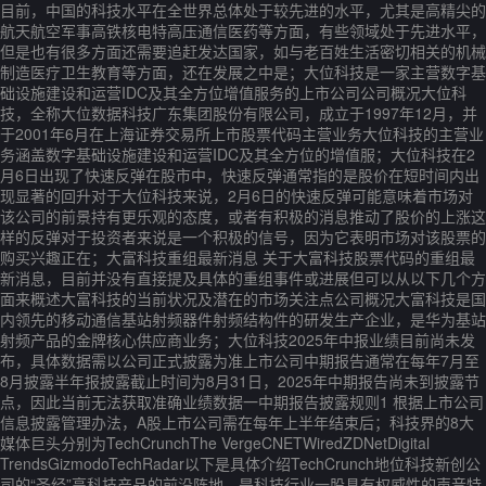
目前，中国的科技水平在全世界总体处于较先进的水平，尤其是高精尖的
航天航空军事高铁核电特高压通信医药等方面，有些领域处于先进水平，
但是也有很多方面还需要追赶发达国家，如与老百姓生活密切相关的机械
制造医疗卫生教育等方面，还在发展之中是；大位科技是一家主营数字基
础设施建设和运营IDC及其全方位增值服务的上市公司公司概况大位科
技，全称大位数据科技广东集团股份有限公司，成立于1997年12月，并
于2001年6月在上海证券交易所上市股票代码主营业务大位科技的主营业
务涵盖数字基础设施建设和运营IDC及其全方位的增值服；大位科技在2
月6日出现了快速反弹在股市中，快速反弹通常指的是股价在短时间内出
现显著的回升对于大位科技来说，2月6日的快速反弹可能意味着市场对
该公司的前景持有更乐观的态度，或者有积极的消息推动了股价的上涨这
样的反弹对于投资者来说是一个积极的信号，因为它表明市场对该股票的
购买兴趣正在；大富科技重组最新消息 关于大富科技股票代码的重组最
新消息，目前并没有直接提及具体的重组事件或进展但可以从以下几个方
面来概述大富科技的当前状况及潜在的市场关注点公司概况大富科技是国
内领先的移动通信基站射频器件射频结构件的研发生产企业，是华为基站
射频产品的金牌核心供应商业务；大位科技2025年中报业绩目前尚未发
布，具体数据需以公司正式披露为准上市公司中期报告通常在每年7月至
8月披露半年报披露截止时间为8月31日，2025年中期报告尚未到披露节
点，因此当前无法获取准确业绩数据一中期报告披露规则1 根据上市公司
信息披露管理办法，A股上市公司需在每年上半年结束后；科技界的8大
媒体巨头分别为TechCrunchThe VergeCNETWiredZDNetDigital
TrendsGizmodoTechRadar以下是具体介绍TechCrunch地位科技新创公
司的“圣经”高科技产品的前沿阵地，是科技行业一股具有权威性的声音特