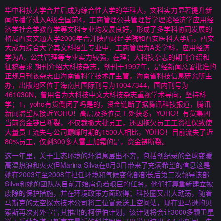
华中科技大学合并后成为综合性大学的华科大，文科实力显著提升新
闻传播学进入A级全国前4，工商管理公共管理哲学理论经济学应用经
济学社会学教育学等文科专业均发展良好，形成了多学科协同发展的
格局西安交通大学2000年合并陕西财经学院和西安医科大学后，西交
大成为综合大学其文科招生专业中，工商管理为A类学科，应用经济
学为A，公共管理等专业实力较强，在理；大科技杂志的期刊介绍和
征稿要求 期刊介绍大科技杂志，创刊于1997年，是经新闻总署批准的
正规月刊该杂志由海南省科学技术厅主管，海南省科技信息研究所主
办，出版地区位于海南其国际刊号为10047344，国内刊号为
461030N，曾用名为大科技中文大科技杂志重视学术导向，坚持科
学；1，yoho有货倒闭了吗是的，资金链断了据腾讯科技报道，腾讯
新闻潜望从接近YOHO！高层及多位员工处获悉，YOHO！有货集团
当前资金链已断裂，不仅裁撤大批员工，还因拖欠员工工资社保致使
大量员工流失与公司巅峰时期的1500人相比，YOHO！目前流失了近
80%员工，仅剩300多人雪上加霜的是，资金链断裂。
这一年里，关于生态环境的坏消息层出不穷，包括创纪录的全球变暖
高温热浪和火灾但Marina Silva在8月3日带来了充满希望的信息这是
她在2003年至2008年担任环境和气候变化部部长后第二次领导该部
Silva和她的团队从目前开始肩负着艰巨的任务，他们打算重新建立被
废除的保护措施，并在环境政策方面取得；科技圈又出大动荡，随着
马斯克的太空探索技术公司将三位富豪送上空间站，现在亚马逊的贝
索斯再次对外宣告其推出的柯伊伯计划，该计划将会让3000多颗卫星