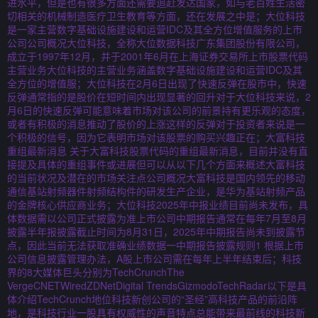
进水平，但是也有很多方面还需要追赶发达国家，如与老百姓生活密
切相关的机械制造医疗卫生教育等方面，还在发展之中是；大位科技
是一家主营数字基础设施建设和运营IDC及其全方位增值服务的上市
公司公司概况大位科技，全称大位数据科技广东集团股份有限公司，
成立于1997年12月，并于2001年6月在上海证券交易所上市股票代码
主营业务大位科技的主营业务涵盖数字基础设施建设和运营IDC及其
全方位的增值服；大位科技在2月6日出现了快速反弹在股市中，快速
反弹通常指的是股价在短时间内出现显著的回升对于大位科技来说，2
月6日的快速反弹可能意味着市场对该公司的前景持有更乐观的态度，
或者有积极的消息推动了股价的上涨这样的反弹对于投资者来说是一
个积极的信号，因为它表明市场对该股票的购买兴趣正在；大富科技
重组最新消息 关于大富科技股票代码的重组最新消息，目前并没有直
接提及具体的重组事件或进展但可以从以下几个方面来概述大富科技
的当前状况及潜在的市场关注点公司概况大富科技是国内领先的移动
通信基站射频器件射频结构件的研发生产企业，是华为基站射频产品
的金牌核心供应商业务；大位科技2025年中报业绩目前尚未发布，具
体数据需以公司正式披露为准上市公司中期报告通常在每年7月至8月
披露半年报披露截止时间为8月31日，2025年中期报告尚未到披露节
点，因此当前无法获取准确业绩数据一中期报告披露规则1 根据上市
公司信息披露管理办法，A股上市公司需在每年上半年结束后；科技
界的8大媒体巨头分别为TechCrunchThe
VergeCNETWiredZDNetDigital TrendsGizmodoTechRadar以下是具
体介绍TechCrunch地位科技新创公司的“圣经”高科技产品的前沿阵
地，是科技行业一股具有权威性的声音特点总能带来最前线的科技新