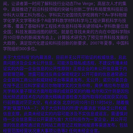
闻，让读者第一时间了解科技行业动态The Verge；高层次人才的集
中，直接推动了前沿科技领域的突破与创新二学科布局聚焦科技前沿
中科大以理工科为核心，学科实力全国领先学校拥有7个A+学科物理
学化学天文学等和多个A级学科数学材料科学与工程计算机科学与技
术等，覆盖了基础科学工程技术信息科技等关键领域A+学科数量位居
全国；科技发展路线图的研究，就是在寻找未来的方向在中国科学院6
月10日举办的新闻发布会上，计算技术研究为了预见世界科技发展的
大趋势，满足现代化建设和科技创新的新要求，2007年夏季，中国科
学院组织300多位。
关于“大位科技”的内幕消息，目前并无公开可验证的权威信息，且此
类问题涉及企业未公开信息，可能涉及隐私或违规，不建议传播未经
证实的内容一企业信息的公开性原则1 正规企业的未公开信息属于内
部管理范畴，泄露可能违反商业保密规定2 公开可查的信息通常通过
企业官网工商公示权威财经平台等渠道发布，无公开；诺贝尔委员会
在授予这三位科学家诺贝尔物理学奖的文告中称，奥伊·格拉布尔是因
光学相关量子理论方面所取得的成就获奖的约翰·哈尔和汉什则是因包
括光频滤波技术在内的激光精确波谱检查方面所取得的成就获奖的临
行前称面对茫茫太空，有点紧张 北京时间10月1日11时54分，随着俄
罗斯“联盟TMA－7；关于大位科技的所谓“内幕消息”均缺乏公开权威
信息支撑，此类未经证实的内容可能涉及不实信息或谣言，需谨慎对
待一企业信息需以公开渠道为准1 大位科技作为一家企业，其公开可
查的信息通常通过官方网站工商登记正规新闻报道等渠道发布，包括
经营范围经营状况重大事项公告等2 任何未经企业官。