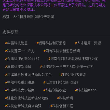
送上近地轨道马斯克在最近的科技圈里可以说是搞出了不少新闻，先
是马斯克的太空探索技术公司将三位富豪送上了空间站，之后马斯克
更是以迅雷不及掩耳。
标签：
大位科技最新消息今天新闻
更多标签
#
华强科技消息
#
福蓉科技利好消息
#
人才是第一资源
#
科技是第一生产力
#
同有科技最新消息新闻
#
金鹰科技创新001167
#
河南金河环境资源科技有限公司
#
展鹏科技新消息
#
科技是第一生产力创新是第一动力
#
京津冀科技资源创新服务平台
#
科技部科技创新
#
中船科技重组进展
#
汇添富科技创新混合a
#
华中科技大学新闻
#
科技创新农业
#
科技新闻app
#
强化企业科技创新主体地位
#
科技新闻
#
科技创新科技自立自强
#
科技创新工程