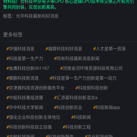
材科技广合科技中京电子等CPO 核心逻辑CPO技术将交换芯片和光引
擎共同封装，实现长距离高。
标签：
光华科技最新利好消息
更多标签
#
华强科技消息
#
福蓉科技利好消息
#
人才是第一资源
#
科技是第一生产力
#
同有科技最新消息新闻
#
金鹰科技创新001167
#
河南金河环境资源科技有限公司
#
展鹏科技新消息
#
科技是第一生产力创新是第一动力
#
京津冀科技资源创新服务平台
#
科技部科技创新
#
中船科技重组进展
#
汇添富科技创新混合a
#
华中科技大学新闻
#
科技创新农业
#
科技新闻app
#
强化企业科技创新主体地位
#
科技新闻
#
科技创新科技自立自强
#
科技创新工程
#
金融科技新闻
#
科技创新服务
#
农业科技创新