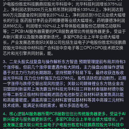
沪电股份胜宏科技鹏鼎控股光华科技中；光华科技利润增长375%以
上，净利润达到5200万元友邦吊顶利润增长135%以上，净利润达到
900万元国盛金控利润增长237%以上，净利润达到15亿元业绩大幅增
长的行业 医药股甘李药业药明康德等业绩大幅增长，药明康德净利润
达856亿元，利润增长102%以上半导体股屹唐股份芯朋微芯动联科
等；二PCB1AI服务器需要的PCB层数通常比传统服务器更多，受益于
AI新兴需求以及服务器更新迭代，多家PCB企业上半年业绩大幅增
长，产业发展态势良好2关联公司包括生益电子沪电股份胜宏科技鹏鼎
控股光华科技中材科技广合科技中京电子等三CPO1CPO技术把交换
芯片和光引擎共同封装，能。
3、二龙头股实战复盘与操作解析东方智造 预期管理提前布局并持有3
个涨停板，但前几个涨停曾遭遇炸板大阴线，主力操盘凶狠操作逻辑
基于对主力行为的长期跟踪，坚持预期不轻易下车，最终收获连板收
益光华科技 压力位分析强压力位2785元，股性活跃但波动剧烈，近期
一字涨停与跌停交替出现风险提示；关联公司赣锋锂业东方锆业金龙
羽盟固利新宙邦上海洗霸当升科技光华科技三祥新材泰瑞新材德尔股
份等二新型正极材料领域概述固态电池新型正极材料研发聚焦高比能
和高能量密度，涵盖高镍三元材料富锂锰基材料等其中高镍三元材料
技术成熟，能满足长续航需求，被众多固态电池。
4、核心逻辑AI服务器所需PCB层数往往比传统服务器更多，受益于AI
新兴需求与服务器更新迭代，多家PCB企业上半年业绩大幅增长，产
业发展正盛关联公司生益电子沪电股份胜宏科技鹏鼎控股光华科技中