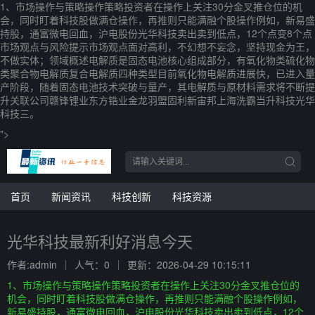
1、市场操作与策略操作策略投资者在操作上关注30分金叉推仓位的机
会，同时盯着科技股做满仓操作，再推则只能满融个股操作例如，新易盛
持股，通富微电回血，沪电股份光华科技卖出卖到低点，12个点变8个点
市场观点与风险提示市场观点面对高利，不幻想不妄念，坚持现金为王，
不做实体；领域概述电解质是固态电池核心组成部分，有氧化物类硫化物
类聚合物电解质复合电解质四种类型目前氧化物电解质进展快，已进入量
产阶段，随着固态电池技术突破与量产，其电解质与原材料需求将不断提
升关联公司赣锋锂业东方锆业金龙羽盟固利新宙邦上海洗霸当升科技光华
科技三。
">
首页
新闻资讯
科技创新
科技资源
光华科技最新利好消息今天
作者:admin
人气：0
更新：2026-04-29 10:15:11
1、市场操作与策略操作策略投资者在操作上关注30分金叉推仓位的
机会，同时盯着科技股做满仓操作，再推则只能满融个股操作例如，
新易盛持股，通富微电回血，沪电股份光华科技卖出卖到低点，12个