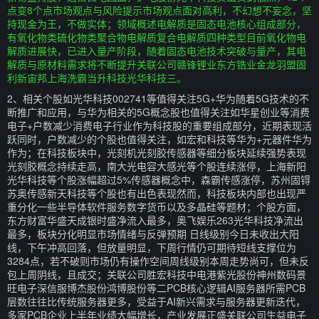
点变8个点市场观点与风险提示市场观点面对高利，不幻想不妄念，坚
持现金为王，不做实体；领域概述电解质是固态电池核心组成部分，
有氧化物类硫化物类聚合物电解质复合电解质四种类型目前氧化物电
解质进展快，已进入量产阶段，随着固态电池技术突破与量产，其电
解质与原材料需求将不断提升关联公司赣锋锂业东方锆业金龙羽盟固
利新宙邦上海洗霸当升科技光华科技三。
2、相关个股如光华科技002741等值得关注5G+华为随着5G技术的不
断推广和应用，与华为相关的5G概念股也值得关注如华星创业等消费
电子+户数减少消费电子行业作为科技股的重要组成部分，近期表现活
跃同时，户数减少的个股也值得关注，如宏和科技等华为+元器件华为
作为；在科技板块中，光刻机光刻胶传感器等细分板块延续强势表现
光刻胶概念持续走高，南大光电容大感光等个股连续涨停，上海新阳
光华科技等个股涨幅超过5%传感器概念中，森霸传感涨停，苏州固锝
苏奥传感新天科技等个股也有出色表现然而，科技板块内部也出现严
重分化一些半导体软件服务数字货币以及多晶硅等题材；个股方面，
东方财富华盛天成银时盛净流入最多，奥飞娱乐263光华科技净流出
最多，板块分化明显市场情绪与反弹预期 日线级别今日未收出大阳
线，下午冲高回落，但放量明显，下周行情仍可期待短线支撑位为
3284点，若不破则市场仍有操作空间周线级别本周走势尚可，但未反
包上周阴线，且成交；关联公司胜宏科技中电港紫光股份神州数码景
旺电子深信服博杰股份鸿博股份等二PCB核心逻辑AI服务器所需PCB
层数往往比传统服务器更多，受益于AI新兴需求与服务器更新迭代，
多家PCB企业上半年业绩大幅增长，产业发展正盛关联公司生益电子