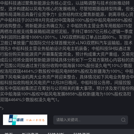
中船科技通过聚焦新能源业务核心定位，以战略调整与技术创新推动转
型，逐步构建起以风电为核心的发展格局，尽管短期面临转型阵痛，但长
期布局清晰且具备行业竞争力1 业务结构优化聚焦新能源，剥离非核心资
产中船科技于2023年8月完成对中国海装100%股份中船风电8858%股权
的收购整合，将新能源业务确立为；2 中船防务主营业务军用舰船075型
两栖攻击舰支线集装箱船疏浚挖泥船，手持订单557亿元核心逻辑一季度
净利润同比暴增1006%1201%，LNG双燃料船订单占比超60%，军贸护
卫舰订单放量广船国际交付全球首艘光伏+LNG双燃料汽车运输船，技术
领先3 中船科技主营业务船舶设计风电主机装备；中船科技SH拟通过发
行股份购买新能源资产并募集配套资金，预计构成重大资产重组，交易完
成后公司将全面转型新能源领域具体分析如下一交易方案核心内容标的资
产范围公司拟通过发行股份收购中国海装100%股份凌久电气10%少数股
权洛阳双瑞4464%少数股权中船风电8858%股权及新疆海为100%；中船
旗下风电柴油机两大业务资产将迎来整合，具体情况如下风电业务整合中
船科技拟收购相关风电资产12月28日晚间，中船科技公告称，间接控股
股东中国船舶集团正在筹划与公司相关的重大事项，预计涉及发行股份购
买中船海装100%股权中船风电发展8858%股权新疆海为100%股权洛阳
双瑞4464%少数股权凌久电气1。
">