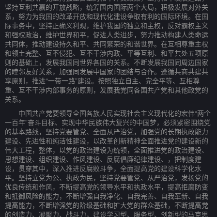
坚持互利共赢的开放战略，统筹国内国际两个大局，积极发展对外关
系，努力为我国的改革开放和现代化建设争取有利的国际环境。在国
际事务中，坚持正确义利观，维护我国的独立和主权，反对霸权主义
和强权政治，维护世界和平，促进人类进步，努力推动构建人类命运
共同体，推动建设持久和平、共同繁荣的和谐世界。在互相尊重主权
和领土完整、互不侵犯、互不干涉内政、平等互利、和平共处五项原
则的基础上，发展我国同世界各国的关系。不断发展我国同周边国家
的睦邻友好关系，加强同发展中国家的团结与合作。遵循共商共建共
享原则，推进“一带一路”建设。按照独立自主、完全平等、互相尊
重、互不干涉内部事务的原则，发展我党同各国共产党和其他政党的
关系。
中国共产党要领导全国各族人民实现社会主义现代化的宏伟“两个
一百年”奋斗目标、实现中华民族伟大复兴的中国梦，必须紧密围绕党
的基本路线，坚持党要管党、全面从严治党，加强党的长期执政能力
建设、先进性和纯洁性建设，以改革创新精神全面推进党的建设新的
伟大工程，整体，以党的政治建设为统领，全面推进党的政治建设、
思想建设、组织建设、作风建设、反腐倡廉纪律建设、，把制度建
设，贯穿其中，深入推进反腐败斗争，全面提高党的建设科学化水
平。坚持立党为公、执政为民，坚持党要管党、从严治党，发扬党的
优良传统和作风，不断提高党的领导水平和执政水平，提高拒腐防变
和抵御风险的能力，不断增强自我净化、自我完善、自我革新、自我
提高能力，不断增强党的阶级基础和扩大党的群众基础，不断提高党
的创造力、凝聚力、战斗力，建设学习型、服务型、创新型的马克思