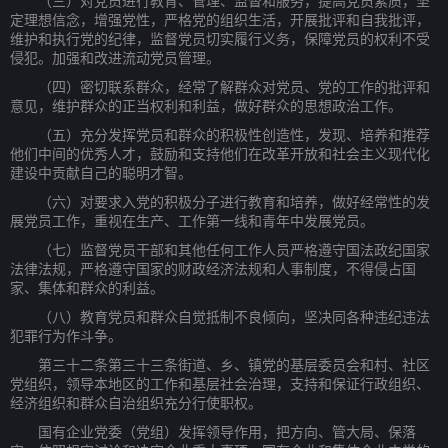
（三）对党员进行教育、管理、监督和服务，提高党员素质，坚
定理想信念，增强党性，严格党的组织生活，开展批评和自我批评，
维护和执行党的纪律，监督党员切实履行义务，保障党员的权利不受
侵犯。加强和改进流动党员管理。
（四）密切联系群众，经常了解群众对党员、党的工作的批评和
意见，维护群众的正当权利和利益，做好群众的思想政治工作。
（五）充分发挥党员和群众的积极性创造性，发现、培养和推荐
他们中间的优秀人才，鼓励和支持他们在改革开放和社会主义现代化
建设中贡献自己的聪明才智。
（六）对要求入党的积极分子进行教育和培养，做好经常性的发
展党员工作，重视在生产、工作第一线和青年中发展党员。
（七）监督党员干部和其他任何工作人员严格遵守国法政纪国家
法律法规，严格遵守国家的财政经济法规和人事制度，不得侵占国
家、集体和群众的利益。
（八）教育党员和群众自觉抵制不良倾向，坚决同各种违纪违法
犯罪行为作斗争。
第三十二条第三十三条街道、乡、镇党的基层委员会和村、社区
党组织，领导本地区的工作和基层社会治理，支持和保证行政组织、
经济组织和群众自治组织充分行使职权。
国有企业党委（党组）发挥领导作用，把方向、管大局、保落