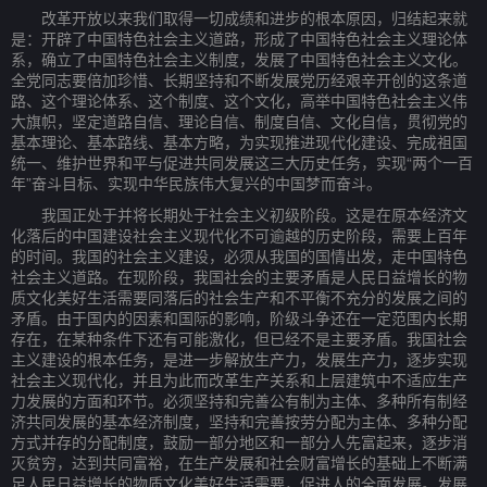
改革开放以来我们取得一切成绩和进步的根本原因，归结起来就
是：开辟了中国特色社会主义道路，形成了中国特色社会主义理论体
系，确立了中国特色社会主义制度，发展了中国特色社会主义文化。
全党同志要倍加珍惜、长期坚持和不断发展党历经艰辛开创的这条道
路、这个理论体系、这个制度、这个文化，高举中国特色社会主义伟
大旗帜，坚定道路自信、理论自信、制度自信、文化自信，贯彻党的
基本理论、基本路线、基本方略，为实现推进现代化建设、完成祖国
统一、维护世界和平与促进共同发展这三大历史任务，实现“两个一百
年”奋斗目标、实现中华民族伟大复兴的中国梦而奋斗。
我国正处于并将长期处于社会主义初级阶段。这是在原本经济文
化落后的中国建设社会主义现代化不可逾越的历史阶段，需要上百年
的时间。我国的社会主义建设，必须从我国的国情出发，走中国特色
社会主义道路。在现阶段，我国社会的主要矛盾是人民日益增长的物
质文化美好生活需要同落后的社会生产和不平衡不充分的发展之间的
矛盾。由于国内的因素和国际的影响，阶级斗争还在一定范围内长期
存在，在某种条件下还有可能激化，但已经不是主要矛盾。我国社会
主义建设的根本任务，是进一步解放生产力，发展生产力，逐步实现
社会主义现代化，并且为此而改革生产关系和上层建筑中不适应生产
力发展的方面和环节。必须坚持和完善公有制为主体、多种所有制经
济共同发展的基本经济制度，坚持和完善按劳分配为主体、多种分配
方式并存的分配制度，鼓励一部分地区和一部分人先富起来，逐步消
灭贫穷，达到共同富裕，在生产发展和社会财富增长的基础上不断满
足人民日益增长的物质文化美好生活需要，促进人的全面发展。发展