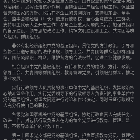
实，依照规定讨论和决定企业重大事项。国有企业和集体企业中党的
基层组织，发挥政治核心作用，围绕企业生产经营开展工作。保证监
督党和国家的方针、政策在本企业的贯彻执行；支持股东会、董事
会、监事会和经理（厂长）依法行使职权；全心全意依靠职工群众，
支持职工代表大会开展工作；参与企业重大问题的决策；加强党组织
的自身建设，领导思想政治工作、精神文明建设和工会、共青团等群
众组织。群团组织。
非公有制经济组织中党的基层组织，贯彻党的方针政策，引导和
监督企业遵守国家的法律法规，领导工会、共青团等群众组织群团组
织，团结凝聚职工群众，维护各方的合法权益，促进企业健康发展。
社会组织中党的基层组织，宣传和执行党的路线、方针、政策，
领导工会、共青团等群团组织，教育管理党员，引领服务群众，推动
事业发展。
实行行政领导人负责制的事业单位中党的基层组织，发挥政治核
心战斗堡垒作用。实行党委领导下的行政领导人负责制的事业单位中
党的基层组织，对重大问题进行讨论和作出决定，同时保证行政领导
人充分行使自己的职权。
各级党和国家机关中党的基层组织，协助行政负责人完成任务，
改进工作，对包括行政负责人在内的每个党员进行教育、管理、监
督，不领导本单位的业务工作。
第三十四条党支部是党的基础组织，担负直接教育党员、管理党