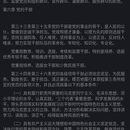
员、监督党员和组织群众、宣传群众、凝聚群众、服务群众的职责。
第六章 党的干部
第三十三条第三十五条党的干部是党的事业的骨干，是人民的公
仆，要做到忠诚干净担当。党按照德才兼备、以德为先的原则选拔干
部，坚持五湖四海、任人唯贤，坚持事业为上、公道正派，反对任人
唯亲，努力实现干部队伍的革命化、年轻化、知识化、专业化。
党重视教育、培训、选拔、考核和监督干部，特别是培养、选拔
优秀年轻干部。积极推进干部制度改革。
党重视培养、选拔女干部和少数民族干部。
第三十四条第三十六条党的各级领导干部必须信念坚定、为民服
务、勤政务实、敢于担当、清正廉洁，模范地履行本章程第三条所规
定的党员的各项义务，并且必须具备以下的基本条件：
（一）具有履行职责所需要的马克思列宁主义、毛泽东思想、邓
小平理论的水平，认真实践、“三个代表”重要思想、科学发展观的水
平，带头贯彻落实科学发展观习近平新时代中国特色社会主义思想，
努力用马克思主义的立场、观点、方法分析和解决实际问题，坚持讲
学习、讲政治、讲正气，经得起各种风浪的考验。
（二）具有共产主义远大理想和中国特色社会主义坚定信念，坚
决执行党的基本路线和各项方针、政策，立志改革开放，献身现代化