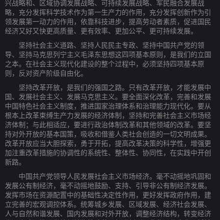
兴战略和、区域协调发展战略、可持续发展战略、军民融合发展战
略，充分发挥科学技术作为第一生产力的作用，充分发挥创新作为引
领发展第一动力的作用，依靠科技进步，提高劳动者素质，促进国民
经济又好又快更高质量、更有效率、更加公平、更可持续发展。
坚持社会主义道路、坚持人民民主专政、坚持中国共产党的领
导、坚持马克思列宁主义毛泽东思想这四项基本原则，是我们的立国
之本。在社会主义现代化建设的整个过程中，必须坚持四项基本原
则，反对资产阶级自由化。
坚持改革开放，是我们的强国之路。只有改革开放，才能发展中
国、发展社会主义、发展马克思主义。要全面深化改革，完善和发展
中国特色社会主义制度，推进国家治理体系和治理能力现代化。要从
根本上改革束缚生产力发展的经济体制，坚持和完善社会主义市场经
济体制；与此相适应，要进行政治体制改革和其他领域的改革。要坚
持对外开放的基本国策，吸收和借鉴人类社会创造的一切文明成果。
改革开放应当大胆探索，勇于开拓，提高改革决策的科学性，增强更
加注重改革措施的协调性的系统性、整体性、协同性，在实践中开创
新路。
中国共产党领导人民发展社会主义市场经济。毫不动摇地巩固和
发展公有制经济，毫不动摇地鼓励、支持、引导非公有制经济发展。
发挥市场在资源配置中的基础性决定性作用，更好发挥政府作用，建
立完善的宏观调控体系。统筹城乡发展、区域发展、经济社会发展、
人与自然和谐发展、国内发展和对外开放，调整经济结构，转变经济