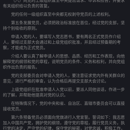
（八）向党的上级组织直至中央提出请求、申诉和控告，并要求
有关组织给以负责的答复。
党的任何一级组织直至中央都无权剥夺党员的上述权利。
第五条发展党员，必须把政治标准放在首位，经过党的支部，坚
持个别吸收的原则。
申请入党的人，要填写入党志愿书，要有两名正式党员作介绍
人，要经过支部大会通过和上级党组织批准，并且经过预备期的考
察，才能成为正式党员。
介绍人要认真了解申请人的思想、品质、经历和工作表现，向他
解释党的纲领和党的章程，说明党员的条件、义务和权利，并向党组
织作出负责的报告。
党的支部委员会对申请入党的人，要注意征求党内外有关群众的
意见，进行严格的审查，认为合格后再提交支部大会讨论。
上级党组织在批准申请人入党以前，要派人同他谈话，作进一步
的了解，并帮助他提高对党的认识。
在特殊情况下，党的中央和省、自治区、直辖市委员会可以直接
接收党员。
第六条预备党员必须面向党旗进行入党宣誓。誓词如下：我志愿
加入中国共产党，拥护党的纲领，遵守党的章程，履行党员义务，执
行党的决定，严守党的纪律，保守党的秘密，对党忠诚，积极工作，