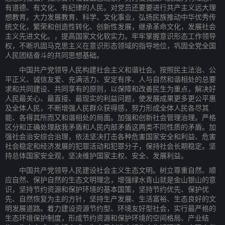
有道德、有文化、有纪律的人民。对党员还要要进行共产主义远大理
想教育。大力发展教育、科学、文化事业，弘扬民族推动中华优秀传
统文化，繁荣和创造性转化、创新性发展，继承革命文化，发展社会
主义先进文化。，提高国家文化软实力。牢牢掌握意识形态工作领导
权，不断巩固马克思主义在意识形态领域的指导地位，巩固全党全国
人民团结奋斗的共同思想基础。
中国共产党领导人民构建社会主义和谐社会。按照民主法治、公
平正义、诚信友爱、充满活力、安定有序、人与自然和谐相处的总要
求和共同建设、共同享有的原则，以保障和改善民生为重点，解决好
人民最关心、最直接、最现实的利益问题，使发展成果更多更公平惠
及全体人民，不断增强人民群众获得感，努力形成全体人民各尽其
能、各得其所而又和谐相处的局面。加强和创新社会管理治理。严格
区分和正确处理敌我矛盾和人民内部矛盾这两类不同性质的矛盾。加
强社会治安综合治理，依法坚决打击各种危害国家安全和利益、危害
社会稳定和经济发展的犯罪活动和犯罪分子，保持社会长期稳定。坚
持总体国家安全观，坚决维护国家主权、安全、发展利益。
中国共产党领导人民建设社会主义生态文明。树立尊重自然、顺
应自然、保护自然的生态文明理念，增强绿水青山就是金山银山的意
识，坚持节约资源和保护环境的基本国策，坚持节约优先、保护优
先、自然恢复为主的方针，坚持生产发展、生活富裕、生态良好的文
明发展道路。着力建设资源节约型、环境友好型社会，实行最严格的
生态环境保护制度，形成节约资源和保护环境的空间格局、产业结