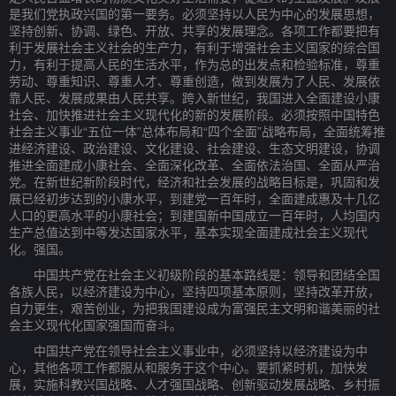
是我们党执政兴国的第一要务。必须坚持以人民为中心的发展思想，
坚持创新、协调、绿色、开放、共享的发展理念。各项工作都要把有
利于发展社会主义社会的生产力，有利于增强社会主义国家的综合国
力，有利于提高人民的生活水平，作为总的出发点和检验标准，尊重
劳动、尊重知识、尊重人才、尊重创造，做到发展为了人民、发展依
靠人民、发展成果由人民共享。跨入新世纪，我国进入全面建设小康
社会、加快推进社会主义现代化的新的发展阶段。必须按照中国特色
社会主义事业“五位一体”总体布局和“四个全面”战略布局，全面统筹推
进经济建设、政治建设、文化建设、社会建设、生态文明建设，协调
推进全面建成小康社会、全面深化改革、全面依法治国、全面从严治
党。在新世纪新阶段时代，经济和社会发展的战略目标是，巩固和发
展已经初步达到的小康水平，到建党一百年时，全面建成惠及十几亿
人口的更高水平的小康社会；到建国新中国成立一百年时，人均国内
生产总值达到中等发达国家水平，基本实现全面建成社会主义现代
化。强国。
中国共产党在社会主义初级阶段的基本路线是：领导和团结全国
各族人民，以经济建设为中心，坚持四项基本原则，坚持改革开放，
自力更生，艰苦创业，为把我国建设成为富强民主文明和谐美丽的社
会主义现代化国家强国而奋斗。
中国共产党在领导社会主义事业中，必须坚持以经济建设为中
心，其他各项工作都服从和服务于这个中心。要抓紧时机，加快发
展，实施科教兴国战略、人才强国战略、创新驱动发展战略、乡村振