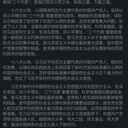
做到“三个代表”，是我们党的立党之本、执政之基、力量之源。
十六大以来，以胡锦涛同志为主要代表的中国共产党人，坚持以
邓小平理论和“三个代表”重要思想为指导，根据新的发展要求，深刻
认识和回答了新形势下实现什么样的发展、怎样发展等重大问题，形
成了以人为本、全面协调可持续发展的科学发展观。科学发展观，是
同马克思列宁主义、毛泽东思想、邓小平理论、“三个代表”重要思想
既一脉相承又与时俱进的科学理论，是马克思主义关于发展的世界观
和方法论的集中体现，是马克思主义中国化最新重大成果，是中国共
产党集体智慧的结晶，是发展中国特色社会主义必须长期坚持和贯彻
的指导的指导思想。
十八大以来，以习近平同志为主要代表的中国共产党人，顺应时
代发展，从理论和实践结合上系统回答了新时代坚持和发展什么样的
中国特色社会主义、怎样坚持和发展中国特色社会主义这个重大时代
课题，创立了习近平新时代中国特色社会主义思想。
习近平新时代中国特色社会主义思想是对马克思列宁主义、毛泽
东思想、邓小平理论、“三个代表”重要思想、科学发展观的继承和发
展，是马克思主义中国化最新成果，是党和人民实践经验和集体智慧
的结晶，是中国特色社会主义理论体系的重要组成部分，是全党全国
人民为实现中华民族伟大复兴而奋斗的行动指南，必须长期坚持并不
断发展。在习近平新时代中国特色社会主义思想指导下，中国共产党
领导全国各族人民，统揽伟大斗争、伟大工程、伟大事业、伟大梦
想，推动中国特色社会主义进入了新时代。