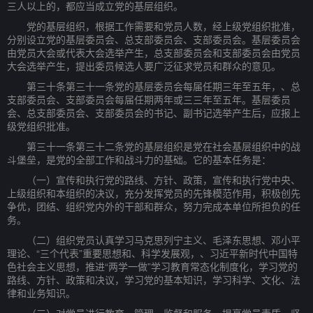
三人以上的，都应当成立党的基层组织。
党的基层组织，根据工作需要和党员人数，经上级党组织批准，
分别设立党的基层委员会、总支部委员会、支部委员会。基层委员会
由党员大会或代表大会选举产生，总支部委员会和支部委员会由党员
大会选举产生，提出委员候选人要广泛征求党员和群众的意见。
第三十条第三十一条党的基层委员会每届任期三年至五年，、总
支部委员会、支部委员会每届任期两年或三三年至五年。基层委员
会、总支部委员会、支部委员会的书记、副书记选举产生后，应报上
级党组织批准。
第三十一条第三十二条党的基层组织是党在社会基层组织中的战
斗堡垒，是党的全部工作和战斗力的基础。它的基本任务是：
（一）宣传和执行党的路线、方针、政策，宣传和执行党中央、
上级组织和本组织的决议，充分发挥党员的先锋模范作用，积极创先
争优，团结、组织党内外的干部和群众，努力完成本单位所担负的任
务。
（二）组织党员认真学习马克思列宁主义、毛泽东思想、邓小平
理论、“三个代表”重要思想和、科学发展观，、习近平新时代中国特
色社会主义思想，推进“两学一做”学习教育常态化制度化，学习党的
路线、方针、政策和决议，学习党的基本知识，学习科学、文化、法
律和业务知识。