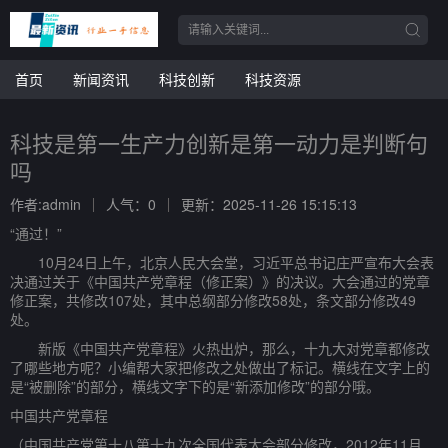
首页
新闻资讯
科技创新
科技资源
科技是第一生产力创新是第一动力是判断句
吗
作者:admin
人气：0
更新：2025-11-26 15:15:13
“通过！”
10月24日上午，北京人民大会堂，习近平总书记庄严宣布大会表
决通过关于《中国共产党章程（修正案）》的决议。大会通过的党章
修正案，共修改107处，其中总纲部分修改58处，条文部分修改49
处。
新版《中国共产党章程》火热出炉，那么，十九大对党章都修改
了哪些地方呢？小编帮大家把修改之处做出了标记。横线在文字上的
是“被删除”的部分，横线文字下的是“新添加修改”的部分哦。
中国共产党章程
（中国共产党第十八第十九次全国代表大会部分修改，2012年11月