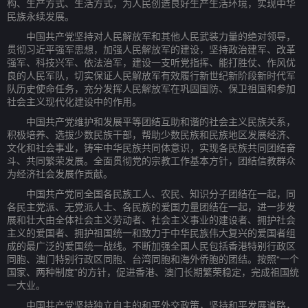
构、生产方式、生活方式，为人民创造良好生产生活环境，实现中华
民族永续发展。
中国共产党坚持对人民解放军和其他人民武装力量的绝对领导，
贯彻习近平强军思想，加强人民解放军的建设，坚持政治建军、改革
强军、科技兴军、依法治军，建设一支听党指挥、能打胜仗、作风优
良的人民军队，切实保证人民解放军有效履行新世纪新阶段新时代军
队历史使命任务，充分发挥人民解放军在巩固国防、保卫祖国和参加
社会主义现代化建设中的作用。
中国共产党维护和发展平等团结互助和谐的社会主义民族关系，
积极培养、选拔少数民族干部，帮助少数民族和民族地区发展经济、
文化和社会事业，铸牢中华民族共同体意识，实现各民族共同团结奋
斗、共同繁荣发展。全面贯彻党的宗教工作基本方针，团结信教群众
为经济社会发展作贡献。
中国共产党同全国各民族工人、农民、知识分子团结在一起，同
各民主党派、无党派人士、各民族的爱国力量团结在一起，进一步发
展和壮大由全体社会主义劳动者、社会主义事业的建设者、拥护社会
主义的爱国者、拥护祖国统一和致力于中华民族伟大复兴的爱国者组
成的最广泛的爱国统一战线。不断加强全国人民包括香港特别行政区
同胞、澳门特别行政区同胞、台湾同胞和海外侨胞的团结。按照“一个
国家、两种制度”的方针，促进香港、澳门长期繁荣稳定，完成祖国统
一大业。
中国共产党坚持独立自主的和平外交政策，坚持和平发展道路，