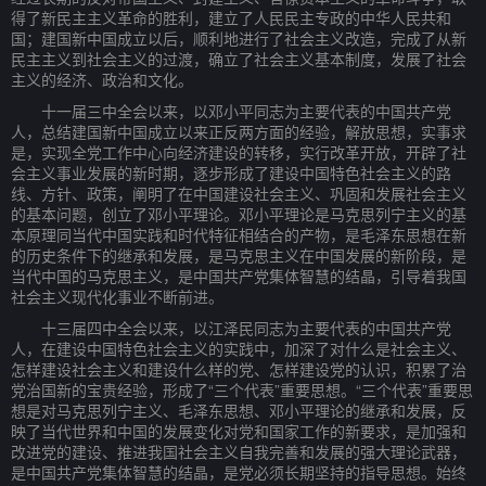
得了新民主主义革命的胜利，建立了人民民主专政的中华人民共和
国；建国新中国成立以后，顺利地进行了社会主义改造，完成了从新
民主主义到社会主义的过渡，确立了社会主义基本制度，发展了社会
主义的经济、政治和文化。
十一届三中全会以来，以邓小平同志为主要代表的中国共产党
人，总结建国新中国成立以来正反两方面的经验，解放思想，实事求
是，实现全党工作中心向经济建设的转移，实行改革开放，开辟了社
会主义事业发展的新时期，逐步形成了建设中国特色社会主义的路
线、方针、政策，阐明了在中国建设社会主义、巩固和发展社会主义
的基本问题，创立了邓小平理论。邓小平理论是马克思列宁主义的基
本原理同当代中国实践和时代特征相结合的产物，是毛泽东思想在新
的历史条件下的继承和发展，是马克思主义在中国发展的新阶段，是
当代中国的马克思主义，是中国共产党集体智慧的结晶，引导着我国
社会主义现代化事业不断前进。
十三届四中全会以来，以江泽民同志为主要代表的中国共产党
人，在建设中国特色社会主义的实践中，加深了对什么是社会主义、
怎样建设社会主义和建设什么样的党、怎样建设党的认识，积累了治
党治国新的宝贵经验，形成了“三个代表”重要思想。“三个代表”重要思
想是对马克思列宁主义、毛泽东思想、邓小平理论的继承和发展，反
映了当代世界和中国的发展变化对党和国家工作的新要求，是加强和
改进党的建设、推进我国社会主义自我完善和发展的强大理论武器，
是中国共产党集体智慧的结晶，是党必须长期坚持的指导思想。始终