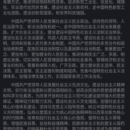
发展方式，推进供给侧结构性改革。促进新型工业化、信息化、城镇
化、农业现代化同步发展，建设社会主义新农村，走中国特色新型工
业化道路，建设创新型国家。和世界科技强国。
中国共产党领导人民发展社会主义民主政治。坚持党的领导、人
民当家作主、依法治国有机统一，走中国特色社会主义政治发展道
路，扩大社会主义民主，健全建设中国特色社会主义法制法治体系，
建设社会主义法治国家，巩固人民民主专政，建设社会主义政治文
明。坚持和完善人民代表大会制度、中国共产党领导的多党合作和政
治协商制度、民族区域自治制度以及基层群众自治制度。发展更加广
泛、更加充分、更加健全的人民民主，推进协商民主广泛、多层、制
度化发展，切实保障人民管理国家事务和社会事务、管理经济和文化
事业的权利。尊重和保障人权。广开言路，建立健全民主选举、民主
决策、民主管理、民主监督的制度和程序。完善中国特色社会主义法
律体系，加强法律实施工作，实现国家各项工作法治化。
中国共产党领导人民发展社会主义先进文化。建设社会主义精神
文明，实行依法治国和以德治国相结合，提高全民族的思想道德素质
和科学文化素质，为改革开放和社会主义现代化建设提供强大的思想
保证、精神动力和智力支持，建设社会主义文化强国。加强社会主义
核心价值体系建设，坚持马克思主义指导思想，树立中国特色社会主
义共同理想，弘扬以爱国主义为核心的民族精神和以改革创新为核心
的时代精神，培育和践行社会主义核心价值观，倡导社会主义荣辱
观，增强民族自尊、自信和自强精神，抵御资本主义和封建主义腐朽
思想的侵蚀，扫除各种社会丑恶现象，努力使我国人民成为有理想、