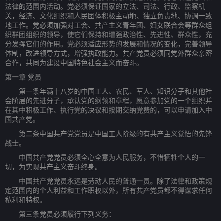
法律的范围内活动。党必须保证国家的立法、司法、行政、监察机
关，经济、文化组织和人民团体积极主动地、独立负责地、协调一致
地工作。党必须加强对工会、共产主义青年团、妇女联合会等群众组
织群团组织的领导，使它们保持和增强政治性、先进性、群众性，充
分发挥它们的作用。党必须适应形势的发展和情况的变化，完善领导
体制，改进领导方式，增强执政能力。共产党员必须同党外群众亲密
合作，共同为建设中国特色社会主义而奋斗。
第一章 党员
第一条年满十八岁的中国工人、农民、军人、知识分子和其他社
会阶层的先进分子，承认党的纲领和章程，愿意参加党的一个组织并
在其中积极工作、执行党的决议和按期交纳党费的，可以申请加入中
国共产党。
第二条中国共产党党员是中国工人阶级的有共产主义觉悟的先锋
战士。
中国共产党党员必须全心全意为人民服务，不惜牺牲个人的一
切，为实现共产主义奋斗终身。
中国共产党党员永远是劳动人民的普通一员。除了法律和政策规
定范围内的个人利益和工作职权以外，所有共产党员都不得谋求任何
私利和特权。
第三条党员必须履行下列义务：