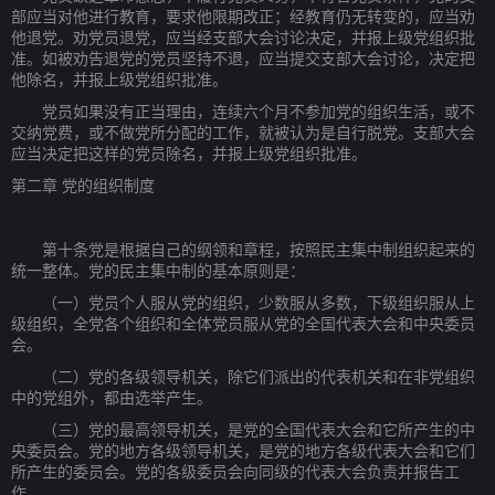
部应当对他进行教育，要求他限期改正；经教育仍无转变的，应当劝
他退党。劝党员退党，应当经支部大会讨论决定，并报上级党组织批
准。如被劝告退党的党员坚持不退，应当提交支部大会讨论，决定把
他除名，并报上级党组织批准。
党员如果没有正当理由，连续六个月不参加党的组织生活，或不
交纳党费，或不做党所分配的工作，就被认为是自行脱党。支部大会
应当决定把这样的党员除名，并报上级党组织批准。
第二章 党的组织制度
第十条党是根据自己的纲领和章程，按照民主集中制组织起来的
统一整体。党的民主集中制的基本原则是：
（一）党员个人服从党的组织，少数服从多数，下级组织服从上
级组织，全党各个组织和全体党员服从党的全国代表大会和中央委员
会。
（二）党的各级领导机关，除它们派出的代表机关和在非党组织
中的党组外，都由选举产生。
（三）党的最高领导机关，是党的全国代表大会和它所产生的中
央委员会。党的地方各级领导机关，是党的地方各级代表大会和它们
所产生的委员会。党的各级委员会向同级的代表大会负责并报告工
作。