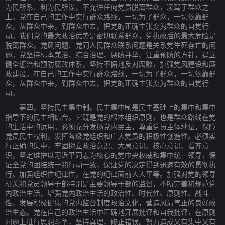
为民所系、利为民所谋，不允许任何党员脱离群众，凌驾于群众之
上。党在自己的工作中实行群众路线，一切为了群众，一切依靠群
众，从群众中来，到群众中去，把党的正确主张变为群众的自觉行
动。我们党的最大政治优势是密切联系群众，党执政后的最大危险是
脱离群众。党风问题、党同人民群众联系问题是关系党生死存亡的问
题。党坚持标本兼治、综合治理、惩防并举、注重预防的方针，建立
健全惩治和预防腐败体系，坚持不懈地反对腐败，加强党风建设和廉
政建设。在自己的工作中实行群众路线，一切为了群众，一切依靠群
众，从群众中来，到群众中去，把党的正确主张变为群众的自觉行
动。
第四，坚持民主集中制。民主集中制是民主基础上的集中和集中
指导下的民主相结合。它既是党的根本组织原则，也是群众路线在党
的生活中的运用。必须充分发扬党内民主，尊重党员主体地位，保障
党员民主权利，发挥各级党组织和广大党员的积极性创造性。必须实
行正确的集中，牢固树立政治意识、大局意识、核心意识、看齐意
识，坚定维护以习近平同志为核心的党中央权威和集中统一领导，保
证全党的团结统一和行动一致，保证党的决定得到迅速有效的贯彻执
行。加强组织性纪律性，在党的纪律面前人人平等。加强对党的领导
机关和党员领导干部特别是主要领导干部的监督，不断完善和规范党
内政治生活，增强党内政治生活的政治性、时代性、原则性、战斗
性，发展积极健康的党内监督制度政治文化，营造风清气正的良好政
治生态。党在自己的政治生活中正确地开展批评和自我批评，在原则
问题上进行思想斗争，坚持真理，修正错误。努力造成又有集中又有