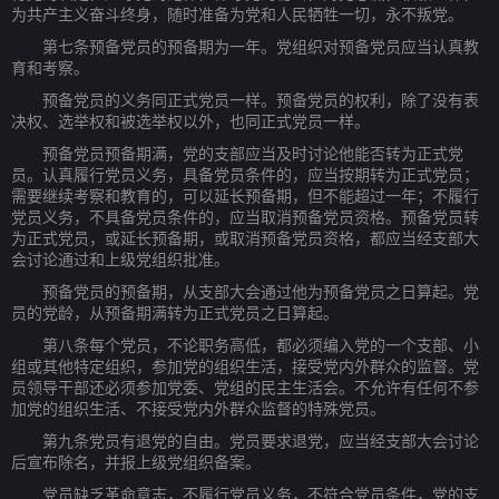
为共产主义奋斗终身，随时准备为党和人民牺牲一切，永不叛党。
第七条预备党员的预备期为一年。党组织对预备党员应当认真教
育和考察。
预备党员的义务同正式党员一样。预备党员的权利，除了没有表
决权、选举权和被选举权以外，也同正式党员一样。
预备党员预备期满，党的支部应当及时讨论他能否转为正式党
员。认真履行党员义务，具备党员条件的，应当按期转为正式党员；
需要继续考察和教育的，可以延长预备期，但不能超过一年；不履行
党员义务，不具备党员条件的，应当取消预备党员资格。预备党员转
为正式党员，或延长预备期，或取消预备党员资格，都应当经支部大
会讨论通过和上级党组织批准。
预备党员的预备期，从支部大会通过他为预备党员之日算起。党
员的党龄，从预备期满转为正式党员之日算起。
第八条每个党员，不论职务高低，都必须编入党的一个支部、小
组或其他特定组织，参加党的组织生活，接受党内外群众的监督。党
员领导干部还必须参加党委、党组的民主生活会。不允许有任何不参
加党的组织生活、不接受党内外群众监督的特殊党员。
第九条党员有退党的自由。党员要求退党，应当经支部大会讨论
后宣布除名，并报上级党组织备案。
党员缺乏革命意志，不履行党员义务，不符合党员条件，党的支