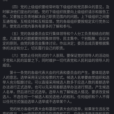
（四）党的上级组织要经常听取下级组织和党员群众的意见，及
时解决他们提出的问题。党的下级组织既要向上级组织请示和报告工
作，又要独立负责地解决自己职责范围内的问题。上下级组织之间要
互通情报、互相支持和互相监督。党的各级组织要按规定实行党务公
开，使党员对党内事务有更多的了解和参与。
（五）党的各级委员会实行集体领导和个人分工负责相结合的制
度。凡属重大问题都要按照集体领导、民主集中、个别酝酿、会议决
定的原则，由党的委员会集体讨论，作出决定；委员会成员要根据集
体的决定和分工，切实履行自己的职责。
（六）党禁止任何形式的个人崇拜。要保证党的领导人的活动处
于党和人民的监督之下，同时维护一切代表党和人民利益的领导人的
威信。
第十一条党的各级代表大会的代表和委员会的产生，要体现选举
人的意志。选举采用无记名投票的方式。候选人名单要由党组织和选
举人充分酝酿讨论。可以直接采用候选人数多于应选人数的差额选举
办法进行正式选举。也可以先采用差额选举办法进行预选，产生候选
人名单，然后进行正式选举。选举人有了解候选人情况、要求改变候
选人、不选任何一个候选人和另选他人的权利。任何组织和个人不得
以任何方式强迫选举人选举或不选举某个人。
党的地方各级代表大会和基层代表大会的选举，如果发生违反党
章的情况，上一级党的委员会在调查核实后，应作出选举无效和采取