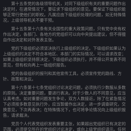
第十五条党的各级领导机关，对同下级组织有关的重要问题作出
决定时，在通常情况下，要征求下级组织的意见。要保证下级组织能
够正常行使他们的职权。凡属应由下级组织处理的问题，如无特殊情
况，上级领导机关不要干预。
第十五条第十六条有关全国性的重大政策问题，只有党中央有权
作出决定，各部门、各地方的党组织可以向中央提出建议，但不得擅
自作出决定和对外发表主张。
党的下级组织必须坚决执行上级组织的决定。下级组织如果认为
上级组织的决定不符合本地区、本部门的实际情况，可以请求改变；
如果上级组织坚持原决定，下级组织必须执行，并不得公开发表不同
意见，但有权向再上一级组织报告。
党的各级组织的报刊和其他宣传工具，必须宣传党的路线、方
针、政策和决议。
第十六条第十七条党组织讨论决定问题，必须执行少数服从多数
的原则。决定重要问题，要进行表决。对于少数人的不同意见，应当
认真考虑。如对重要问题发生争论，双方人数接近，除了在紧急情况
下必须按多数意见执行外，应当暂缓作出决定，进一步调查研究，交
换意见，下次再表决；在特殊情况下，也可将争论情况向上级组织报
告，请求裁决。
党员个人代表党组织发表重要主张，如果超出党组织已有决定的
范围，必须提交所在的党组织讨论决定，或向上级党组织请示。任何