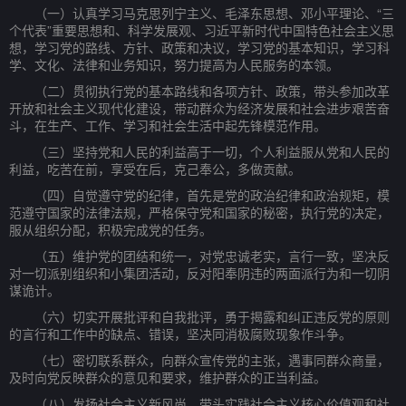
（一）认真学习马克思列宁主义、毛泽东思想、邓小平理论、“三
个代表”重要思想和、科学发展观、习近平新时代中国特色社会主义思
想，学习党的路线、方针、政策和决议，学习党的基本知识，学习科
学、文化、法律和业务知识，努力提高为人民服务的本领。
（二）贯彻执行党的基本路线和各项方针、政策，带头参加改革
开放和社会主义现代化建设，带动群众为经济发展和社会进步艰苦奋
斗，在生产、工作、学习和社会生活中起先锋模范作用。
（三）坚持党和人民的利益高于一切，个人利益服从党和人民的
利益，吃苦在前，享受在后，克己奉公，多做贡献。
（四）自觉遵守党的纪律，首先是党的政治纪律和政治规矩，模
范遵守国家的法律法规，严格保守党和国家的秘密，执行党的决定，
服从组织分配，积极完成党的任务。
（五）维护党的团结和统一，对党忠诚老实，言行一致，坚决反
对一切派别组织和小集团活动，反对阳奉阴违的两面派行为和一切阴
谋诡计。
（六）切实开展批评和自我批评，勇于揭露和纠正违反党的原则
的言行和工作中的缺点、错误，坚决同消极腐败现象作斗争。
（七）密切联系群众，向群众宣传党的主张，遇事同群众商量，
及时向党反映群众的意见和要求，维护群众的正当利益。
（八）发扬社会主义新风尚，带头实践社会主义核心价值观和社