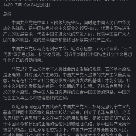
142017年10月24日通过）
总纲
中国共产党是中国工人阶级的先锋队，同时是中国人民和中华民
族的先锋队，是中国特色社会主义事业的领导核心，代表中国先进生
产力的发展要求，代表中国先进文化的前进方向，代表中国最广大人
民的根本利益。党的最高理想和最终目标是实现共产主义。
中国共产党以马克思列宁主义、毛泽东思想、邓小平理论、“三个
代表”重要思想和、科学发展观、习近平新时代中国特色社会主义思想
作为自己的行动指南。
马克思列宁主义揭示了人类社会历史发展的规律，它的基本原理
是正确的，具有强大的生命力。中国共产党人追求的共产主义最高理
想，只有在社会主义社会充分发展和高度发达的基础上才能实现。社
会主义制度的发展和完善是一个长期的历史过程。坚持马克思列宁主
义的基本原理，走中国人民自愿选择的适合中国国情的道路，中国的
社会主义事业必将取得最终的胜利。
以毛泽东同志为主要代表的中国共产党人，把马克思列宁主义的
基本原理同中国革命的具体实践结合起来，创立了毛泽东思想。毛泽
东思想是马克思列宁主义在中国的运用和发展，是被实践证明了的关
于中国革命和建设的正确的理论原则和经验总结，是中国共产党集体
智慧的结晶。在毛泽东思想指引下，中国共产党领导全国各族人民，
经过长期的反对帝国主义、封建主义、官僚资本主义的革命斗争，取