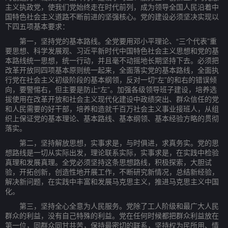
主义执政党，使我们党始终走在时代前列，成为领导全国人民沿着中
国特色社会主义道路不断前进的坚强核心。党的建设必须坚决实现以
下四五项基本要求：
第一，坚持党的基本路线。全党要用邓小平理论、“三个代表”重
要思想、科学发展观、习近平新时代中国特色社会主义思想和党的基
本路线统一思想，统一行动，并且毫不动摇地长期坚持下去。必须把
改革开放同四项基本原则统一起来，全面落实党的基本路线，全面执
行党在社会主义初级阶段的基本纲领，反对一切“左”的和右的错误倾
向，要警惕右，但主要是防止“左”。加强各级领导班子建设，培养选
拔使用在改革开放和社会主义现代化建设中政绩突出、群众信任的党
和人民需要的好干部，培养和造就千百万社会主义事业接班人，从组
织上保证党的基本理论、基本路线、基本纲领、基本经验方略的贯彻
落实。
第二，坚持解放思想，实事求是，与时俱进，求真务实。党的思
想路线是一切从实际出发，理论联系实际，实事求是，在实践中检验
真理和发展真理。全党必须坚持这条思想路线，积极探索，大胆试
验，开拓创新，创造性地开展工作，不断研究新情况，总结新经验，
解决新问题，在实践中丰富和发展马克思主义，推进马克思主义中国
化。
第三，坚持全心全意为人民服务。党除了工人阶级和最广大人民
群众的利益，没有自己特殊的利益。党在任何时候都把群众利益放在
第一位，同群众同甘共苦，保持最密切的联系，坚持权为民所用、情