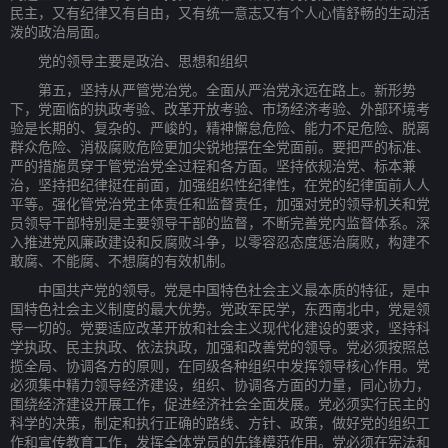
民主，又有纪律又有自由，又有统一意志又有个人心情舒畅的生动活
泼的政治局面。
党的领导主要是政治、思想和组织
第五，坚持从严管党治党。全面从严治党永远在路上。新形势
下，党面临的执政考验、改革开放考验、市场经济考验、外部环境考
验是长期的、复杂的、严峻的，精神懈怠危险、能力不足危险、脱离
群众危险、消极腐败危险更加尖锐地摆在全党面前。要把严的标准、
严的措施贯穿于管党治党全过程和各方面。坚持依规治党、标本兼
治，坚持把纪律挺在前面，加强组织性纪律性，在党的纪律面前人人
平等。强化管党治党主体责任和监督责任，加强对党的领导机关和党
员领导干部特别是主要领导干部的监督，不断完善党内监督体系。深
入推进党风廉政建设和反腐败斗争，以零容忍态度惩治腐败，构建不
敢腐、不能腐、不想腐的有效机制。
中国共产党的领导。党是中国特色社会主义最本质的特征，是中
国特色社会主义制度的最大优势。党政军民学，东西南北中，党是领
导一切的。党要适应改革开放和社会主义现代化建设的要求，坚持科
学执政、民主执政、依法执政，加强和改善党的领导。党必须按照总
揽全局、协调各方的原则，在同级各种组织中发挥领导核心作用。党
必须集中精力领导经济建设，组织、协调各方面的力量，同心协力，
围绕经济建设开展工作，促进经济社会全面发展。党必须实行民主的
科学的决策，制定和执行正确的路线、方针、政策，做好党的组织工
作和宣传教育工作，发挥全体党员的先锋模范作用。党必须在宪法和